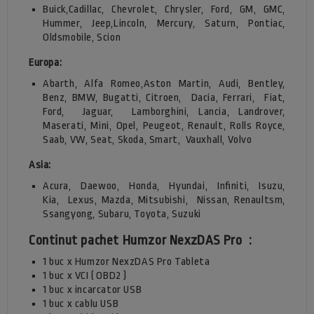
Buick,Cadillac, Chevrolet, Chrysler, Ford, GM, GMC,
Hummer, Jeep,Lincoln, Mercury, Saturn, Pontiac,
Oldsmobile, Scion
Europa:
Abarth, Alfa Romeo,Aston Martin, Audi, Bentley,
Benz, BMW, Bugatti, Citroen,
Dacia, Ferrari,
Fiat,
Ford,
Jaguar,
Lamborghini, Lancia, Landrover,
Maserati, Mini, Opel, Peugeot, Renault, Rolls Royce,
Saab, VW, Seat, Skoda, Smart,
Vauxhall, Volvo
Asia:
Acura, Daewoo, Honda, Hyundai, Infiniti, Isuzu,
Kia,
Lexus, Mazda, Mitsubishi,
Nissan, Renaultsm,
Ssangyong, Subaru, Toyota, Suzuki
Continut pachet
Humzor NexzDAS Pro
:
1 buc x Humzor NexzDAS Pro Tableta
1 buc x VCI ( OBD2 )
1 buc x incarcator USB
1 buc x cablu USB