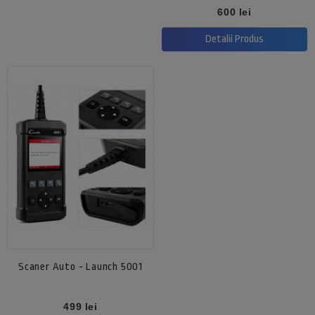
Pret
600 lei
Detalii Produs
Scaner Auto - Launch 5001
Pret
499 lei