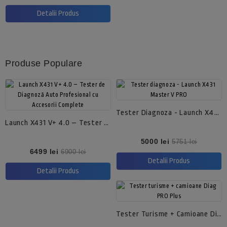
Detalii Produs
Produse Populare
Tester Diagnoza - Launch X431 Master V PRO
Launch X431 V+ 4.0 – Tester De Diagnoză Auto Profesional Cu Accesorii Complete
Pret
Pret
5000 lei
5751 lei
de
Pret
Pret
6499 lei
6900 lei
baza
de
Detalii Produs
baza
Detalii Produs
Tester Turisme + Camioane Diag PRO Plus