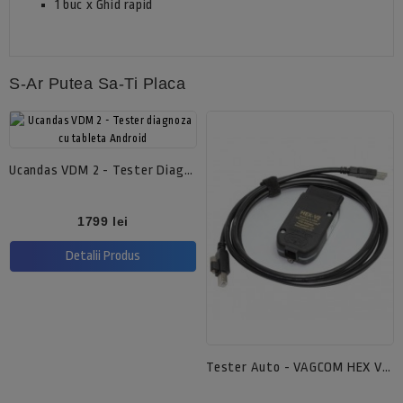
1 buc x Ghid rapid
S-Ar Putea Sa-Ti Placa
Ucandas VDM 2 - Tester Diagnoza Cu Tableta Android
Pret
1799 lei
Detalii Produs
Tester Auto - VAGCOM HEX V23.11