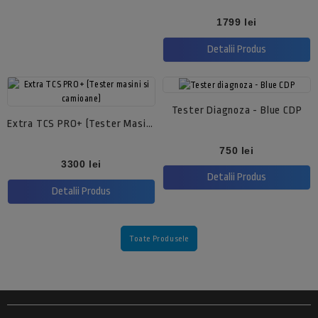
Pret
1799 lei
Detalii Produs
Tester Diagnoza - Blue CDP
Extra TCS PRO+ (Tester Masini Si Camioane)
Pret
750 lei
Pret
3300 lei
Detalii Produs
Detalii Produs
Toate Produsele