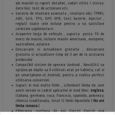
ale masinii cu raport detaliat, coduri citite / sterse,
date live, test de actionare etc.
Serviciu de resetare avansata , resetare ulei, TPMS,
ABS, SAS, TPS, DPF, EPB, test baterie, injector ,
reglati toate cele incluse pentru a va satisface
cerintele suplimentare.
Acoperire larga de vehicule , suporta
peste 70 de
marci de masini, inclusiv masini americane, europene,
australiene, asiatice.
Descarcare si actualizare gratuita , descarcare
gratuita si actualizare timp de 3 ani de la activarea
produsului
Compatibil sistem de operare Android , NexzDAS va
sprijina pe deplin sa il utilizati atat pe tableta, cat si
pe smartphone-ul Android, pentru a realiza perfect
utilizarea conversiei.
Suport in mai multe limbi , schimbati limba de care
aveti nevoie in cadrul aplicatiei in mod liber,
engleza
,
italiana, germana, rusa, franceza, spaniola, poloneza,
chineza traditionala, total 12 limbi diponibile (
Nu are
limba romana
)
Eliberarea continua de noi functii Functii mai