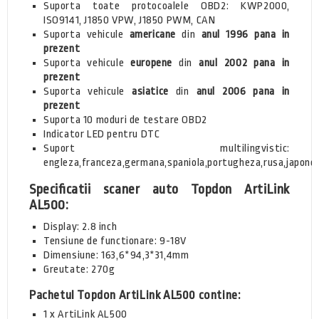
Suporta toate protocoalele OBD2: KWP2000,
ISO9141, J1850 VPW, J1850 PWM, CAN
Suporta vehicule
americane
din
anul 1996 pana in
prezent
Suporta vehicule
europene
din
anul 2002 pana in
prezent
Suporta vehicule
asiatice
din
anul 2006 pana in
prezent
Suporta 10 moduri de testare OBD2
Indicator LED pentru DTC
Suport multilingvistic:
engleza,franceza,germana,spaniola,portugheza,rusa,japone
Specificatii scaner auto
Topdon ArtiLink
AL500
:
Display: 2.8 inch
Tensiune de functionare: 9-18V
Dimensiune: 163,6*94,3*31,4mm
Greutate: 270g
Pachetul
Topdon ArtiLink AL500
contine:
1 x ArtiLink AL500