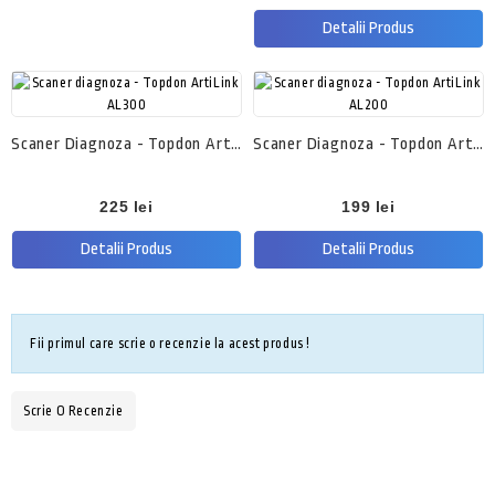
Detalii Produs
Scaner Diagnoza - Topdon ArtiLink AL300
Scaner Diagnoza - Topdon ArtiLink AL200
Pret
Pret
225 lei
199 lei
Detalii Produs
Detalii Produs
Fii primul care scrie o recenzie la acest produs !
Produse
Populare
Scrie O Recenzie
Launch X431 V+ 4.0 – Tester De Diagnoză Auto Profesional Cu Ac