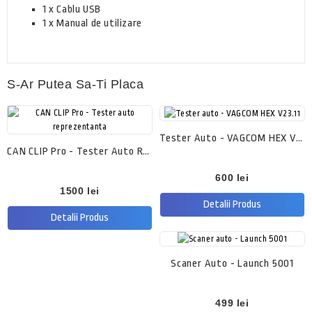
1 x Cablu USB
1 x Manual de utilizare
S-Ar Putea Sa-Ti Placa
Tester Auto - VAGCOM HEX V23.11
CAN CLIP Pro - Tester Auto Reprezentanta
Pret
600 lei
Pret
1500 lei
Detalii Produs
Detalii Produs
Scaner Auto - Launch 5001
Pret
499 lei