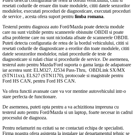
Puteti detecta configuratia de retea la bordul vehiculului, cititi si
resetati codurile de eroare din toate modulele, cititi datele senzorilor
modulelor, executati proceduri de diagnosticare, executati proceduri
de service , acesta ofera suport pentru
limba romana
.
Testerul pentru diagnoza auto Ford/Mazda poate detecta module
care nu sunt vizibile pentru scannerele obisnuite OBDII si poate
afisa probleme care nu sunt niciodata afisate de scannerele OBDII.
Puteti detecta configuratia de retea de la bordul vehiculului, cititi si
resetati codurile de diagnosticare a erorilor din toate modulele, cititi
datele seonzorilor modulelor, rulati procedurile de teste de
diagnosticare si rulati chiar si procedurile de service. De asemenea,
testerul auto pentru Mazda/Ford suporta o gama larga de adapatoare
iar acestea sunt: ELM327, J2534 Pass-Thru, OBDLink SX/MX
(STN11xx), ELS27 (STN1170), protocoale si magistrale pentru
Ford HS CAN, pentru Ford HS CAN.
Va ofera functii avansate care va vor mentine autovehiculul intr-o
stare perfecta de functionare.
De asemenea, puteti opta pentru a va achizitiona impreuna cu
testerul auto pentru Ford/Mazda si un laptop, foarte necesar in cadrul
procesului de diagnoza.
Pentru nelamuriri nu ezitati sa ne contactati echipa de specialisti.
Firma noastra ofera asistenta la instalare iar departamentul tehnic se