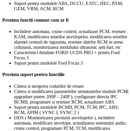
Suport pentru modulele ABS, DCCU, EATC, HEC, PAM,
GEM, VRM, ACM, RCM
Prezinta functii comune cum ar fi
Inchidere automata, cruise control, actualizare PCM, resetare
KAM, modificarea setarilor anvelopelor, modificarea setarilor
alarmei centurii de siguranta, resetare datelor RCM in urma
coliziunii, monitorizarea modulului ultrasonic anti-furt, etc
Caracteristici detaliate FORD UCDS PRO + pentru Ford
Focus 3
Suport pentru modelele Ford Focus 3
Prezinta suport pentru functiile
Citirea si stergerea codurilor de eroare
Citirea si modificarea parametrilor urmatoarelor module PCM(
upgradare putere 200P – 240P ), configurare directa IPC
BCMII, programare si resetare RCM, actualizare ABS.
Suport pentru modulele BCMII, PCM, TCM, IPC, ABS,
RCM, APIM ( SYNC I, SYNC 2 )
DDS ( Monitorizarea presiunii anvelopelor ), inchidere
automata, modificare anvelope, actualizarea sistemului audio,
cruise control, programare PCM, TCM, modificarea