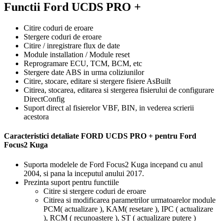
Functii Ford UCDS PRO +
Citire coduri de eroare
Stergere coduri de eroare
Citire / inregistrare flux de date
Module installation / Module reset
Reprogramare ECU, TCM, BCM, etc
Stergere date ABS in urma coliziunilor
Citire, stocare, editare si stergere fisiere AsBuilt
Citirea, stocarea, editarea si stergerea fisierului de configurare
DirectConfig
Suport direct al fisierelor VBF, BIN, in vederea scrierii
acestora
Caracteristici detaliate FORD UCDS PRO + pentru Ford
Focus2 Kuga
Suporta modelele de Ford Focus2 Kuga incepand cu anul
2004, si pana la inceputul anului 2017.
Prezinta suport pentru functiile
Citire si stergere coduri de eroare
Citirea si modificarea parametrilor urmatoarelor module
PCM( actualizare ), KAM( resetare ), IPC ( actualizare
), RCM ( recunoastere ), ST ( actualizare putere )