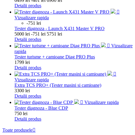
6499 lei
-401 lei
6900 lei
de
Detalii produs
baza

Vizualizare rapida
-751 lei
Tester diagnoza - Launch X431 Master V PRO
Pret
Pret
5000 lei
-751 lei
5751 lei
de
Detalii produs
baza

Vizualizare
rapida
Tester turisme + camioane Diag PRO Plus
Pret
1799 lei
Detalii produs

Vizualizare rapida
Extra TCS PRO+ (Tester masini si camioane)
Pret
3300 lei
Detalii produs

Vizualizare rapida
Tester diagnoza - Blue CDP
Pret
750 lei
Detalii produs
Toate produsele
