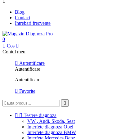

Blog
Contact
Intrebari frecvente
0

Cos

Contul meu

Autentificare
Autentificare
Autentificare

Favorite



Testere diagnoza
VW , Audi, Skoda, Seat
Interfete diagnoza Opel
Interfete diagnoza BMW
Interfete Mercedes Benz