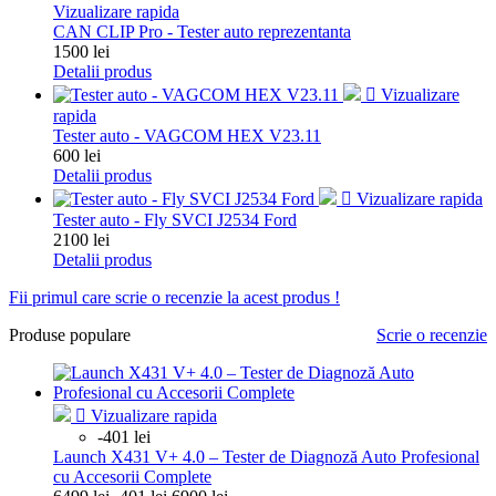
Vizualizare rapida
CAN CLIP Pro - Tester auto reprezentanta
Pret
1500 lei
Detalii produs

Vizualizare
rapida
Tester auto - VAGCOM HEX V23.11
Pret
600 lei
Detalii produs

Vizualizare rapida
Tester auto - Fly SVCI J2534 Ford
Pret
2100 lei
Detalii produs
Fii primul care scrie o recenzie la acest produs !
Produse populare
Scrie o recenzie

Vizualizare rapida
-401 lei
Launch X431 V+ 4.0 – Tester de Diagnoză Auto Profesional
cu Accesorii Complete
Pret
Pret