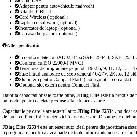
Cablu USB
Adaptor pentru autovehicule mai vechi
Adaptor OBD II
Card Wireless ( optional )
Laptop cu software ( optional)
Incarcator de laptop ( optional )
Carcasa din plastic ( optional )
Alte specificatii:
In conformitate cu SAE J2534 si SAE J2534-1, SAE J2534-
Conform cu ISO 22900-1 MVCI
Tensiunea de programare pe pinul J1962 6, 9, 11, 12, 13, 14
Sase intrari analogice cu scop general ( 0-27V, 2Ksps, 12 biti
Slot intern pentru Compact Flash ( configurat la comanda)
Optional slot extern pentru Compact Flash
Datorita capacitatilor sale foarte bune,
JDiag Elite
este un produs de t
un model pentru celelate produse aflate in aceiasi arie.
Capacitatile pe care le are testerul auto
JDiag Elite J2534
, nu doar ca
de buna cu functii si caracteristici foarte necesare. Dispune de o tehnol
JDiag Elite J2534
este un tester auto ideal pentru diagnosticarea sistem
reprogramare, pentru a avea parte de toate informatiile necesare si multe