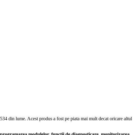
J2534 din lume. Acest produs a fost pe piata mai mult decat oricare altul
programarea modulelor, functii de diagnosticare, monitorizarea