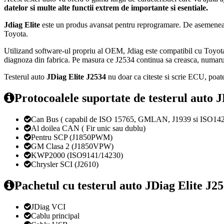
datelor si multe alte functii extrem de importante si esentiale.
Jdiag Elite
este un produs avansat pentru reprogramare. De asemenea, 
Toyota.
Utilizand software-ul propriu al OEM, Jdiag este compatibil cu
diagnoza din fabrica. Pe masura ce J2534 continua sa creasca, numarul
Testerul auto
JDiag Elite J2534
nu doar ca citeste si scrie ECU, poa
Protocoalele suportate de testerul auto J
Can Bus ( capabil de ISO 15765, GMLAN, J1939 si ISO14
Al doilea CAN ( Fir unic sau dublu)
Pentru SCP (J1850PWM)
GM Clasa 2 (J1850VPW)
KWP2000 (ISO9141/14230)
Chrysler SCI (J2610)
Pachetul cu testerul auto JDiag Elite J25
JDiag VCI
Cablu principal