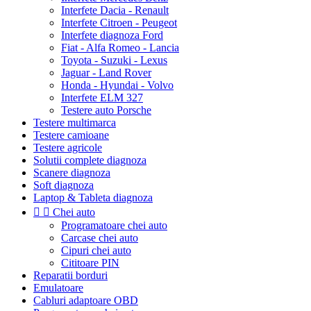
Interfete Dacia - Renault
Interfete Citroen - Peugeot
Interfete diagnoza Ford
Fiat - Alfa Romeo - Lancia
Toyota - Suzuki - Lexus
Jaguar - Land Rover
Honda - Hyundai - Volvo
Interfete ELM 327
Testere auto Porsche
Testere multimarca
Testere camioane
Testere agricole
Solutii complete diagnoza
Scanere diagnoza
Soft diagnoza
Laptop & Tableta diagnoza


Chei auto
Programatoare chei auto
Carcase chei auto
Cipuri chei auto
Cititoare PIN
Reparatii borduri
Emulatoare
Cabluri adaptoare OBD