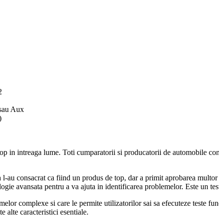
2
 sau Aux
)
op in intreaga lume. Toti cumparatorii si producatorii de automobile con
 l-au consacrat ca fiind un produs de top, dar a primit aprobarea multo
ogie avansata pentru a va ajuta in identificarea problemelor. Este un test
elor complexe si care le permite utilizatorilor sai sa efecuteze teste func
 alte caracteristici esentiale.