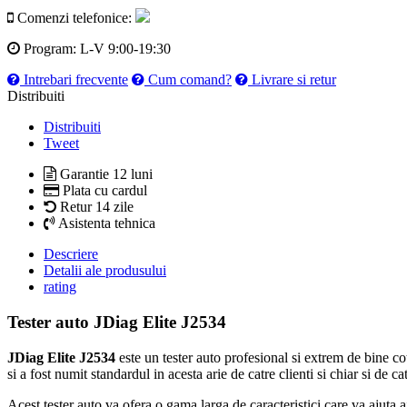
Comenzi telefonice:
Program:
L-V 9:00-19:30
Intrebari frecvente
Cum comand?
Livrare si retur
Distribuiti
Distribuiti
Tweet
Garantie 12 luni
Plata cu cardul
Retur 14 zile
Asistenta tehnica
Descriere
Detalii ale produsului
rating
Tester auto JDiag Elite J2534
JDiag Elite J2534
este un tester auto profesional si extrem de bine cot
si a fost numit standardul in acesta arie de catre clienti si chiar si de c
Acest tester auto va ofera o gama larga de caracteristici care va ajuta 