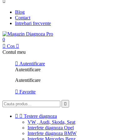

Blog
Contact
Intrebari frecvente
0

Cos

Contul meu

Autentificare
Autentificare
Autentificare

Favorite



Testere diagnoza
VW , Audi, Skoda, Seat
Interfete diagnoza Opel
Interfete diagnoza BMW
Interfete Mercedes Benz