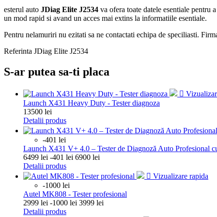
esterul auto
JDiag Elite J2534
va ofera toate datele esentiale pentru a
un mod rapid si avand un acces mai extins la informatiile esentiale.
Pentru nelamuriri nu ezitati sa ne contactati echipa de speciliasti. Fir
Referinta
JDiag Elite J2534
S-ar putea sa-ti placa

Vizualizar
Launch X431 Heavy Duty - Tester diagnoza
Pret
13500 lei
Detalii produs
-401 lei
Launch X431 V+ 4.0 – Tester de Diagnoză Auto Profesional c
Pret
Pret
6499 lei
-401 lei
6900 lei
de
Detalii produs
baza

Vizualizare rapida
-1000 lei
Autel MK808 - Tester profesional
Pret
Pret
2999 lei
-1000 lei
3999 lei
de
Detalii produs