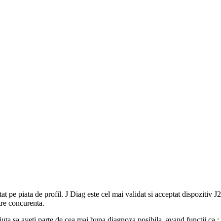
at pe piata de profil. J Diag este cel mai validat si acceptat dispozitiv 
atre concurenta.
ajuta sa aveti parte de cea mai buna diagnoza posibila, avand functii ca :