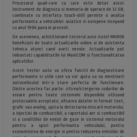
Procesorul quad-core cu care este dotat acest
instrument de diagnoza si memoria de operare de 32 GB,
combinate cu interfata touch-drill permite o analiza
performanta a vehiculelor asiatice si europene incepand
cu anul 1996 pana in prezent.
De asemenea, achizitionand testerul auto Autel MK808
beneficiati de toate actualizarile online si de asistenta
tehnica atunci cand aveti nevoie. Actualizarile pot
imbuntati capabilitatile lui MaxiCOM si functionalitatea
aplicatiilor.
Acest tester auto va ofera functii de diagnosticare
performante si utile care va vor ajuta sa va mentineti
autovehiculul intr-o stare perfecta de functionare.
Dintre acestea fac parte: citirea/stergerea codurilor de
eroare pentru toate sistemele disponibile utlizand
protocoalele acceptate, afisarea datelor in format text,
grafic sau analog, ajuta la detectarea miscarii motorului,
a injectiei de combustibil, a raportului aer si combustibil
si a conditiilor de emisii de gaze in sistemul motorului
pentru a spori performanta vehiculului, pentru
economisirea de energie si pentru reducerea emisiilor de