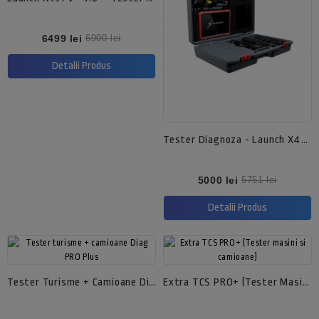
Pret
Pret
6499 lei
6900 lei
de
baza
Detalii Produs
Tester Diagnoza - Launch X431 Master V PRO
Pret
Pret
5000 lei
5751 lei
de
baza
Detalii Produs
Tester Turisme + Camioane Diag PRO Plus
Extra TCS PRO+ (Tester Masini Si Camioane)