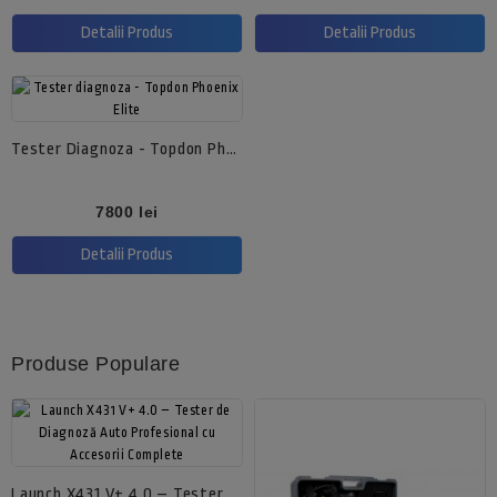
de
baza
Detalii Produs
Detalii Produs
Tester Diagnoza - Topdon Phoenix Elite
Pret
7800 lei
Detalii Produs
Produse Populare
Launch X431 V+ 4.0 – Tester De Diagnoză Auto Profesional Cu Accesorii Complete