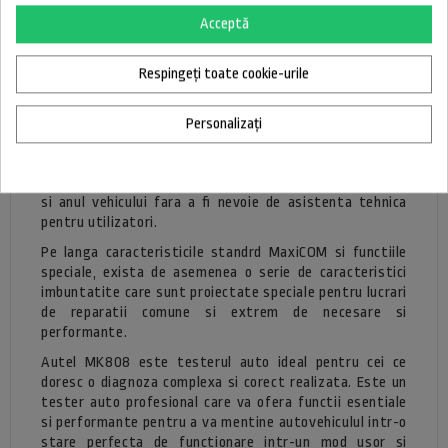
Serviciul TPM afiseaza ID-urle senzorilor de la ECU-ul
Acceptă
vehiculului, introducerea ID-urilor de inlocuirea a
senzorului TPMS si a senzorilor de testare. IMMO este o
functie unica MK808, este utilizata in principal pentru a
Respingeți toate cookie-urile
dezactiva testele pierdute ale autovehiculului si pentru
a programa o noua cheie de schimb.
Personalizați
Acest tester auto suporta vehicule americane si
asiatice realizate dupa anul 1996. Foloseste noul Auto
VIN ID Tech pentru a identifica automat marca, modelul
si anul vehicului fara a fi nevoie de asistenta tehnica
pentru utilizatori.
Pe langa caracteristicile standrd MaxiCOM si functiile
speciale, exista de asemenea o serie de caracteristici
imbuntatite care sunt proiectate speciale pentru lucrari
de reparatii comune si extrem de necesare si
performante.
Autel MK808 este testerul auto ideal pentru cei ce
doresc o diagnoza complexa si corect realizata. Este un
tester auto profesional care va ofera functii esentiale
si performante pentru a va mentine autovehiculul intr-o
stare perfecta de functionare intr-un mod usor si