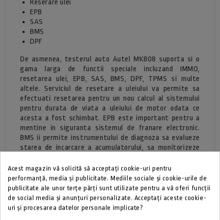
Reserare ulei
EPB
SAS
BMS
DPF
De asmenea, testerul auto Autel MK808 suporta si o
gama larga de functii speciale incluzand IMMO,
resetarea ulei, EPB, SAS, BMS, DPF, TPMS si multe
altele. Serviciul de resetare a uleiului va permite sa
efectuati resetarea pentru un nou calcul al sistemului
pentru durata de viata a uleiului de motor odata ce
acesta a fost schimbat. EPB este important pentru a
mentine in siguranta sistemul de franare electronic.
BMS ii permite instrumentului de diagnoza sa evalueze
starea de incarcare a acumulatorului, sa monitorizeze
curentul de circuit inchis, sa inregistreze inlocuirea
bateriei si sa activeze stare de repaus a vehiculului.
Acest magazin vă solicită să acceptați cookie-uri pentru
Serviciul DPF functioneaza in mod special pentru
performanță, media și publicitate. Mediile sociale și cookie-urile de
sistemul de filtrare a particulelor diesel cu regenerare
publicitate ale unor terțe părți sunt utilizate pentru a vă oferi funcții
DPF, pentru inlocuirea componentelor DPF si pentru
de social media și anunțuri personalizate. Acceptați aceste cookie-
predarea DPF dupa inlocuirea unitatii de control a
uri și procesarea datelor personale implicate?
motorului. Serviciul SAS ajuta la stergere istoricului.