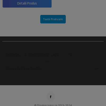
Detalii Produs
Toate Produsele


Informatii
Firma Noastra
Legal


Aboneaza-Te La Noutati
© Diagnozapro.ro 2013-2024