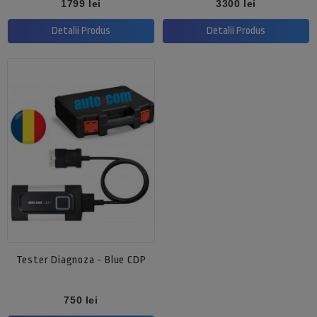
Pret
Pret
1799 lei
3300 lei
Detalii Produs
Detalii Produs
Tester Diagnoza - Blue CDP
Pret
750 lei