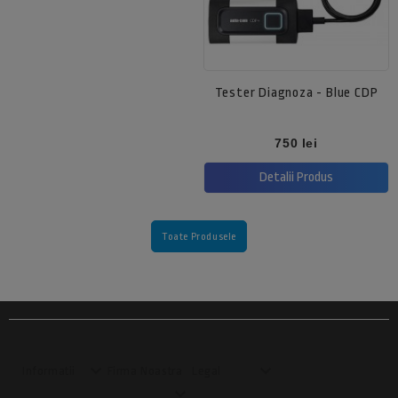
Tester Diagnoza - Blue CDP
Pret
750 lei
Detalii Produs
Toate Produsele


Informatii
Firma Noastra
Legal
