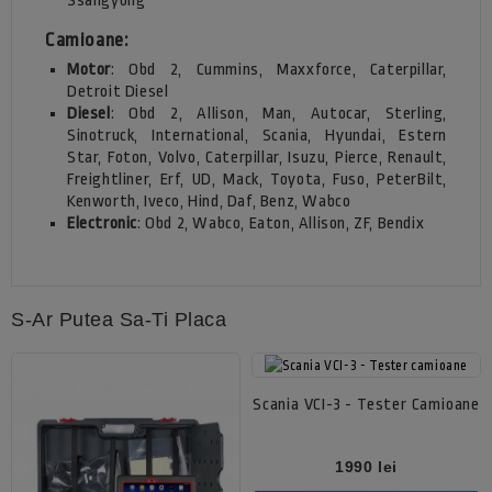
Ssangyong
Camioane:
Motor
: Obd 2, Cummins, Maxxforce, Caterpillar,
Detroit Diesel
Diesel
: Obd 2, Allison, Man, Autocar, Sterling,
Sinotruck, International, Scania, Hyundai, Estern
Star, Foton, Volvo, Caterpillar, Isuzu, Pierce, Renault,
Freightliner, Erf, UD, Mack, Toyota, Fuso, PeterBilt,
Kenworth, Iveco, Hind, Daf, Benz, Wabco
Electronic
: Obd 2, Wabco, Eaton, Allison, ZF, Bendix
S-Ar Putea Sa-Ti Placa
Scania VCI-3 - Tester Camioane
Pret
1990 lei