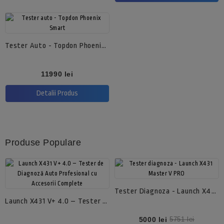
Tester Auto - Topdon Phoenix Smart
Pret
11990 lei
Detalii Produs
Produse Populare
Tester Diagnoza - Launch X431 Master V PRO
Launch X431 V+ 4.0 – Tester De Diagnoză Auto Profesional Cu Accesorii Complete
Pret
Pret
5000 lei
5751 lei