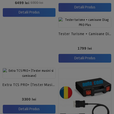
de
Pret
Pret
6499 lei
6900 lei
baza
de
Detalii Produs
baza
Detalii Produs
Tester Turisme + Camioane Diag PRO Plus
Pret
1799 lei
Detalii Produs
Extra TCS PRO+ (Tester Masini Si Camioane)
Pret
3300 lei
Detalii Produs