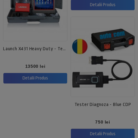
Detalii Produs
Launch X431 Heavy Duty - Tester Diagnoza
Pret
13500 lei
Detalii Produs
Tester Diagnoza - Blue CDP
Pret
750 lei
Detalii Produs