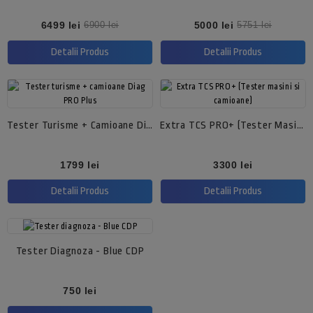
Pret
Pret
Pret
Pret
6499 lei
5000 lei
6900 lei
5751 lei
de
de
baza
baza
Detalii Produs
Detalii Produs
Tester Turisme + Camioane Diag PRO Plus
Extra TCS PRO+ (Tester Masini Si Camioane)
Pret
Pret
1799 lei
3300 lei
Detalii Produs
Detalii Produs
Tester Diagnoza - Blue CDP
Pret
750 lei