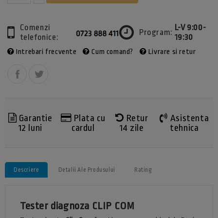
Comenzi
L-V 9:00-
Program:
telefonice:
19:30
Intrebari frecvente
Cum comand?
Livrare si retur
Garantie
Plata cu
Retur
Asistenta
12 luni
cardul
14 zile
tehnica
Descriere
Detalii Ale Produsului
Rating
Tester diagnoza CLIP COM