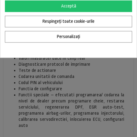
Principalele motive pentru a va achizitiona
Acceptă
testerul auto Clip Com
Interfata USB 2.0 inteligenta completa
Respingeți toate cookie-urile
Recunoasterea automata ECU
Scanarea automata a vehiculelor
Personalizați
Identificarea ECU
Coduri de eroare (DTC)
Opriti cadrele de eroare masurate pentru citire
Valori masurate/ date in timp real
Diagnosticare protocol de imprimare
Teste de actionare
Codarea unitatii de comanda
Codul PIN al vehiculului
Functia de configurare
Functii speciale – efecutati programarea/ codarea la
nivel de dealer precum programare cheie, restarea
serviciului, regenerarea DPF, EGR auto-test,
programarea airbag-urilor, programarea injectorului,
calibrarea servodirectiei, inlocuierea ECU, configurari
auto