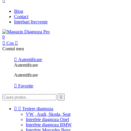

Blog
Contact
Intrebari frecvente
0

Cos

Contul meu

Autentificare
Autentificare
Autentificare

Favorite



Testere diagnoza
VW , Audi, Skoda, Seat
Interfete diagnoza Opel
Interfete diagnoza BMW
Interfete Mercedes Benz