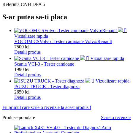
Referinta
CNH DPA 5
S-ar putea sa-ti placa

Vizualizare rapida
VOCOM CSVolvo -Tester camioane Volvo/Renault
Pret
7500 lei
Detalii produs

Vizualizare rapida
Scania VCI-3 - Tester camioane
Pret
1990 lei
Detalii produs

Vizualizare rapida
ISUZU TRUCK - Tester diagnoza
Pret
2650 lei
Detalii produs
Fii primul care scrie o recenzie la acest produs !
Produse populare
Scrie o recenzie