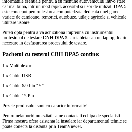
informatiile esentiale pentru a isi mentine autovehiculul intr-o stare
cat mai buna, intr-un mod rapid, accesibil si usor de utilizat. DPA 5
este conceput pentru testarea computerizata dedicata unei game
variate de camioane, remorici, autobuze, utilaje agricole si vehicule
utilitare usoare.
Puteti opta pentru a va achizitiona impreuna cu instrumentul
profesional de testare
CNH DPA 5
si o tableta sau un laptop, foarte
necesare in desfasurarea procesului de testare.
Pachetul cu testerul CBH DPA5 contine:
1 x Multiplexor
1 x Cablu USB
1 x Cablu 6/9 Pin "Y"
1 x Cablu 15 Pin
Pozele produsului sunt cu caracter informativ!
Pentru nelamuriri nu ezitati sa ne contactati echipa de specialisti.
Firma noastra ofera asistenta la instalare iar departamentul tehnic se
poate conecta la distanta prin TeamViewer.