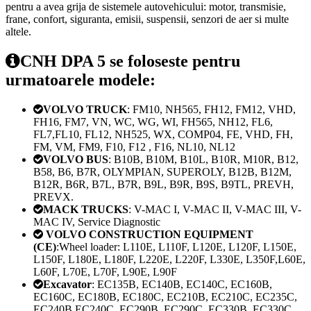
pentru a avea grija de sistemele autovehicului: motor, transmisie,
frane, confort, siguranta, emisii, suspensii, senzori de aer si multe
altele.
CNH DPA 5 se foloseste pentru
urmatoarele modele:
VOLVO TRUCK
: FM10, NH565, FH12, FM12, VHD,
FH16, FM7, VN, WC, WG, WI, FH565, NH12, FL6,
FL7,FL10, FL12, NH525, WX, COMP04, FE, VHD, FH,
FM, VM, FM9, F10, F12 , F16, NL10, NL12
VOLVO BUS
: B10B, B10M, B10L, B10R, M10R, B12,
B58, B6, B7R, OLYMPIAN, SUPEROLY, B12B, B12M,
B12R, B6R, B7L, B7R, B9L, B9R, B9S, B9TL, PREVH,
PREVX.
MACK TRUCKS
: V-MAC I, V-MAC II, V-MAC III, V-
MAC IV, Service Diagnostic
VOLVO CONSTRUCTION EQUIPMENT
(CE)
:Wheel loader: L110E, L110F, L120E, L120F, L150E,
L150F, L180E, L180F, L220E, L220F, L330E, L350F,L60E,
L60F, L70E, L70F, L90E, L90F
Excavator
: EC135B, EC140B, EC140C, EC160B,
EC160C, EC180B, EC180C, EC210B, EC210C, EC235C,
EC240B,EC240C, EC290B, EC290C, EC330B, EC330C,