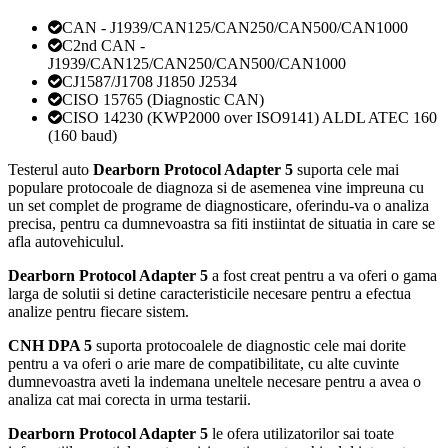
CAN - J1939/CAN125/CAN250/CAN500/CAN1000
C2nd CAN -
J1939/CAN125/CAN250/CAN500/CAN1000
CJ1587/J1708 J1850 J2534
CISO 15765 (Diagnostic CAN)
CISO 14230 (KWP2000 over ISO9141) ALDL ATEC 160
(160 baud)
Testerul auto
Dearborn Protocol Adapter 5
suporta cele mai
populare protocoale de diagnoza si de asemenea vine impreuna cu
un set complet de programe de diagnosticare, oferindu-va o analiza
precisa, pentru ca dumnevoastra sa fiti instiintat de situatia in care se
afla autovehiculul.
Dearborn Protocol Adapter 5
a fost creat pentru a va oferi o gama
larga de solutii si detine caracteristicile necesare pentru a efectua
analize pentru fiecare sistem.
CNH DPA 5
suporta protocoalele de diagnostic cele mai dorite
pentru a va oferi o arie mare de compatibilitate, cu alte cuvinte
dumnevoastra aveti la indemana uneltele necesare pentru a avea o
analiza cat mai corecta in urma testarii.
Dearborn Protocol Adapter 5
le ofera utilizatorilor sai toate