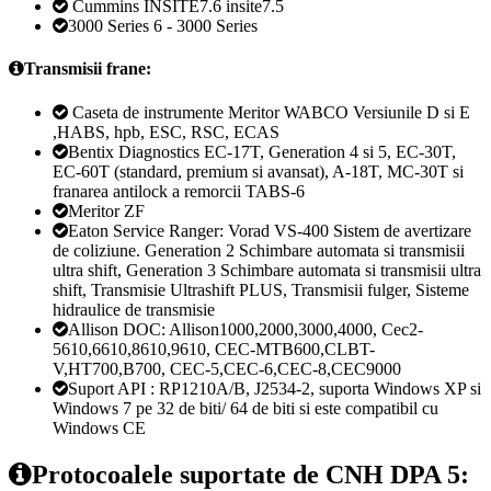
Cummins INSITE7.6 insite7.5
3000 Series 6 - 3000 Series
Transmisii frane:
Caseta de instrumente Meritor WABCO Versiunile D si E
,HABS, hpb, ESC, RSC, ECAS
Bentix Diagnostics EC-17T, Generation 4 si 5, EC-30T,
EC-60T (standard, premium si avansat), A-18T, MC-30T si
franarea antilock a remorcii TABS-6
Meritor ZF
Eaton Service Ranger: Vorad VS-400 Sistem de avertizare
de coliziune. Generation 2 Schimbare automata si transmisii
ultra shift, Generation 3 Schimbare automata si transmisii ultra
shift, Transmisie Ultrashift PLUS, Transmisii fulger, Sisteme
hidraulice de transmisie
Allison DOC: Allison1000,2000,3000,4000, Cec2-
5610,6610,8610,9610, CEC-MTB600,CLBT-
V,HT700,B700, CEC-5,CEC-6,CEC-8,CEC9000
Suport API : RP1210A/B, J2534-2, suporta Windows XP si
Windows 7 pe 32 de biti/ 64 de biti si este compatibil cu
Windows CE
Protocoalele suportate de CNH DPA 5: