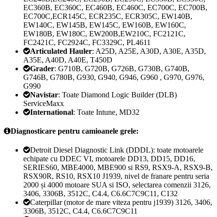
EC360B, EC360C, EC460B, EC460C, EC700C, EC700B,
EC700C,ECR145C, ECR235C, ECR305C, EW140B,
EW140C, EW145B, EW145C, EW160B, EW160C,
EW180B, EW180C, EW200B,EW210C, FC2121C,
FC2421C, FC2924C, FC3329C, PL4611
Articulated Hauler
: A25D, A25E, A30D, A30E, A35D,
A35E, A40D, A40E, T450D
Grader
: G710B, G720B, G726B, G730B, G740B,
G746B, G780B, G930, G940, G946, G960 , G970, G976,
G990
Navistar
: Toate Diamond Logic Builder (DLB)
ServiceMaxx
International
: Toate Intune, MD32
Diagnosticare pentru camioanele grele:
Detroit Diesel Diagnostic Link (DDDL): toate motoarele
echipate cu DDEC VI, motoarele DD13, DD15, DD16,
SERIES60, MBE4000, MBE900 si RS9, RSX9-A, RSX9-B,
RSX90R, RS10, RSX10 J1939, nivel de franare pentru seria
2000 și 4000 motoare SUA si ISO, selectarea comenzii 3126,
3406, 3306B, 3512C, C4.4, C6.6C7C9C11, C132
Caterpillar (motor de mare viteza pentru j1939) 3126, 3406,
3306B, 3512C, C4.4, C6.6C7C9C11