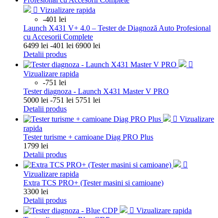

Vizualizare rapida
-401 lei
Launch X431 V+ 4.0 – Tester de Diagnoză Auto Profesional
cu Accesorii Complete
Pret
Pret
6499 lei
-401 lei
6900 lei
de
Detalii produs
baza

Vizualizare rapida
-751 lei
Tester diagnoza - Launch X431 Master V PRO
Pret
Pret
5000 lei
-751 lei
5751 lei
de
Detalii produs
baza

Vizualizare
rapida
Tester turisme + camioane Diag PRO Plus
Pret
1799 lei
Detalii produs

Vizualizare rapida
Extra TCS PRO+ (Tester masini si camioane)
Pret
3300 lei
Detalii produs

Vizualizare rapida