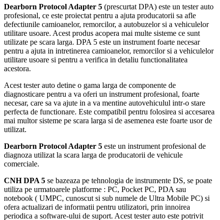
Dearborn Protocol Adapter 5
(prescurtat DPA) este un tester auto
profesional, ce este proiectat pentru a ajuta producatorii sa afle
defectiunile camioanelor, remorcilor, a autobuzelor si a vehiculelor
utilitare usoare. Acest produs acopera mai multe sisteme ce sunt
utilizate pe scara larga. DPA 5 este un instrument foarte necesar
pentru a ajuta in intretinerea camioanelor, remorcilor si a vehiculelor
utilitare usoare si pentru a verifica in detaliu functionalitatea
acestora.
Acest tester auto detine o gama larga de componente de
diagnosticare pentru a va oferi un instrument profesional, foarte
necesar, care sa va ajute in a va mentine autovehiculul intr-o stare
perfecta de functionare. Este compatibil pentru folosirea si accesarea
mai multor sisteme pe scara larga si de asemenea este foarte usor de
utilizat.
Dearborn Protocol Adapter 5
este un instrument profesional de
diagnoza utilizat la scara larga de producatorii de vehicule
comerciale.
CNH DPA 5
se bazeaza pe tehnologia de instrumente DS, se poate
utiliza pe urmatoarele platforme : PC, Pocket PC, PDA sau
notebook ( UMPC, cunoscut si sub numele de Ultra Mobile PC) si
ofera actualizari de informatii pentru utilizatori, prin innoirea
periodica a software-ului de suport. Acest tester auto este potrivit