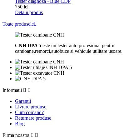
Tester diagnoza - Blue CDP
Pret
750 lei
Detalii produs
Toate produsele

CNH DPA 5
este un tester auto profesional pentru
camioane,remorci,autobuze si vehicule utilitare usoare.
Informatii


Garantii
Livrare produse
Cum comand?
Returnare produse
Blog
Firma noastra

