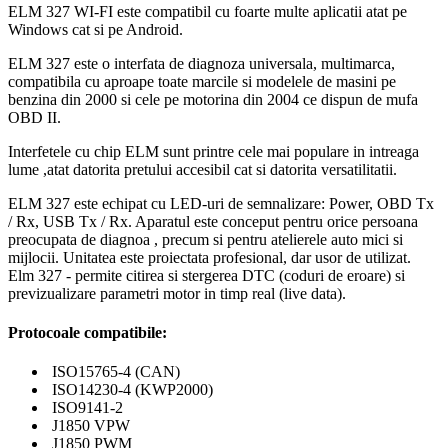
ELM 327 WI-FI este compatibil cu foarte multe aplicatii atat pe
Windows cat si pe Android.
ELM 327 este o interfata de diagnoza universala, multimarca,
compatibila cu aproape toate marcile si modelele de masini pe
benzina din 2000 si cele pe motorina din 2004 ce dispun de mufa
OBD II.
Interfetele cu chip ELM sunt printre cele mai populare in intreaga
lume ,atat datorita pretului accesibil cat si datorita versatilitatii.
ELM 327 este echipat cu LED-uri de semnalizare: Power, OBD Tx
/ Rx, USB Tx / Rx. Aparatul este conceput pentru orice persoana
preocupata de diagnoa , precum si pentru atelierele auto mici si
mijlocii. Unitatea este proiectata profesional, dar usor de utilizat.
Elm 327 - permite citirea si stergerea DTC (coduri de eroare) si
previzualizare parametri motor in timp real (live data).
Protocoale compatibile:
ISO15765-4 (CAN)
ISO14230-4 (KWP2000)
ISO9141-2
J1850 VPW
J1850 PWM