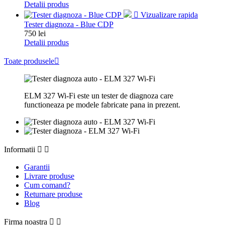
Detalii produs

Vizualizare rapida
Tester diagnoza - Blue CDP
Pret
750 lei
Detalii produs
Toate produsele

ELM 327 Wi-Fi este un tester de diagnoza care
functioneaza pe modele fabricate pana in prezent.
Informatii


Garantii
Livrare produse
Cum comand?
Returnare produse
Blog
Firma noastra

