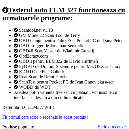
Testerul auto ELM 327 funcţioneaza cu
urmatoarele programe:
Scantool.net v1.13
GM Mode 22 Scan Tool de Terry
OBD Gauge pentru PalmOS si Pocket PC de Dana Peters
OBD Logger de Jonathan Senkerik
OBD-II ScanMaster de Wladimir Gurskij
Obd2crazy.com
OBDII pentru ELM322 de David Huffman
PyOBD de Donour Sizemore pentru MacOSX si Linux
RDDTC de Pete Caliński
Real Scan de Brent Harris
ScanTest pentru Pocket PC de Ivan Ganev aka a-ser
WOBD de WDT
Acestea pot fi varianta free sau cu plata,nu vin insotite cu
interfata,se descarca direct din aplicatie.
Referinta
ID_ELM327WIFI
Fii primul care scrie o recenzie la acest produs !
Produse populare
Scrie o recenzie