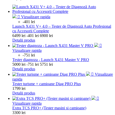

Vizualizare rapida
-401 lei
Launch X431 V+ 4.0 – Tester de Diagnoză Auto Profesional
cu Accesorii Complete
Pret
Pret
6499 lei
-401 lei
6900 lei
de
Detalii produs
baza

Vizualizare rapida
-751 lei
Tester diagnoza - Launch X431 Master V PRO
Pret
Pret
5000 lei
-751 lei
5751 lei
de
Detalii produs
baza

Vizualizare
rapida
Tester turisme + camioane Diag PRO Plus
Pret
1799 lei
Detalii produs

Vizualizare rapida
Extra TCS PRO+ (Tester masini si camioane)
Pret
3300 lei