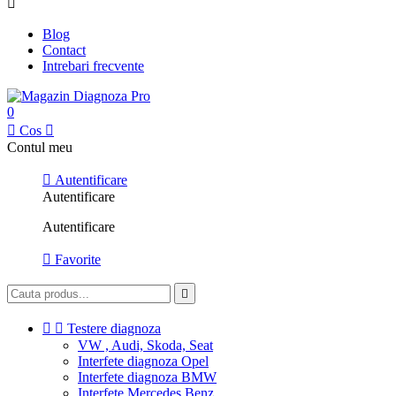

Blog
Contact
Intrebari frecvente
0

Cos

Contul meu

Autentificare
Autentificare
Autentificare

Favorite



Testere diagnoza
VW , Audi, Skoda, Seat
Interfete diagnoza Opel
Interfete diagnoza BMW
Interfete Mercedes Benz