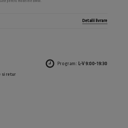
nsate pentru modelele BMW.
Detalii livrare
Program:
L-V 9:00-19:30
 si retur