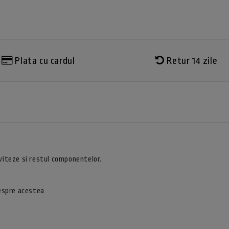
Plata cu cardul
Retur 14 zile
 viteze si restul componentelor.
despre acestea