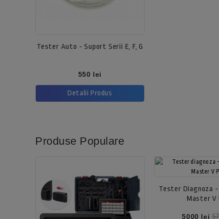
Tester Auto - Suport Serii E, F, G
Pret
550 lei
Detalii Produs
Produse Populare
Tester Diagnoza -
Master V
Pret
Pr
5000 lei
57