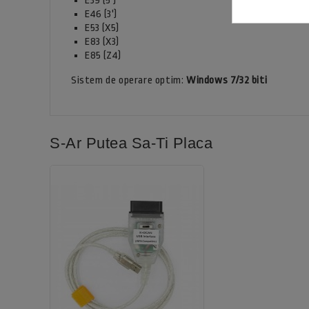
E39 (5')
E46 (3')
E53 (X5)
E83 (X3)
E85 (Z4)
Sistem de operare optim:
Windows 7/32 biti
S-Ar Putea Sa-Ti Placa