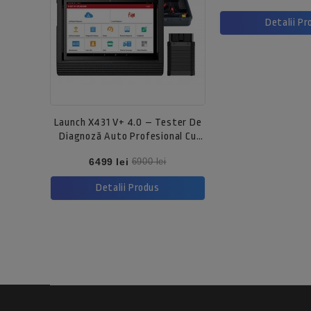
d
b
Detalii Pr
Launch X431 V+ 4.0 – Tester De
Diagnoză Auto Profesional Cu
Accesorii Complete
Pret
Pret
6499 lei
6900 lei
de
baza
Detalii Produs