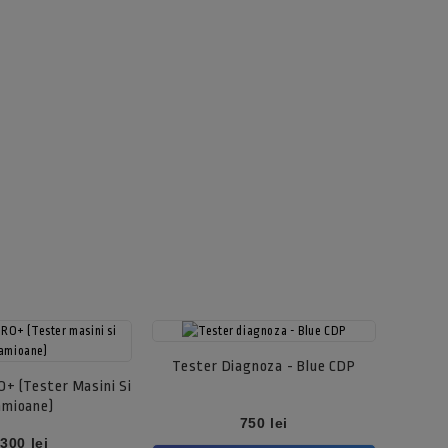
Tester Diagnoza - Blue CDP
+ (Tester Masini Si
amioane)
Pret
750 lei
ret
300 lei