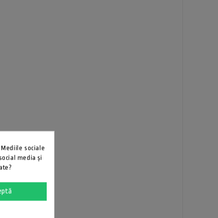
 Mediile sociale
 social media și
cate?
eptă