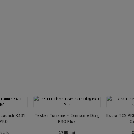
 Launch X431
Tester Turisme + Camioane Diag
Extra TCS PRO
 PRO
PRO Plus
C
et
Pret
P
1799 lei
3
51 lei