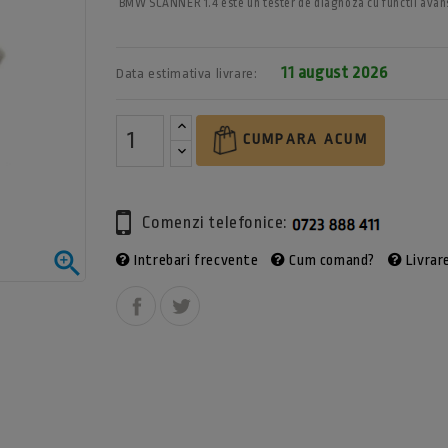
BMW SCANNER 1.4 este un tester de diagnoza cu functii ava
11 august 2026
Data estimativa livrare:
CUMPARA ACUM
Comenzi telefonice:

Intrebari frecvente
Cum comand?
Livrare