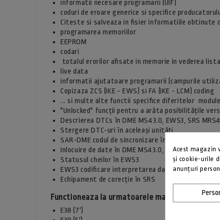
informatii necesare programarii (UIF)
coduri de eroare generice si specifice producatorul
Citeste si salveaza in fisier informatiile obtinute 
programarea memoriilor
EEPROM
codari
totalul erorilor afisate in memorie in vederea lista
live data
informatii ajutatoare programarii (campurile utiliz
Copizaza ZCS (IKE - EWS) si FA (IKE - LCM) coding
... si multe alte functii specifice diferitelor modul
"Unlocked" funcţii pentru a arăta posibilităţile ve
Descrierea DTCs în DME MS43.0, EWS3, SRS MR
Stergere DTC-uri în aceleaşi unităţi
SAR-DME codul de sincronizare în DME MS43.0
Acest magazin vă
Inlocuire de date în DME MS43.0, EWS3, MRS2 SR
și cookie-urile 
Statusul cheilor în EWS3
anunțuri person
EWS3 codificare interpretarea datelor
Echipament de corecţie în SRS
Person
Functioneaza la urmatoarele masini fabricate p
E38 (7')