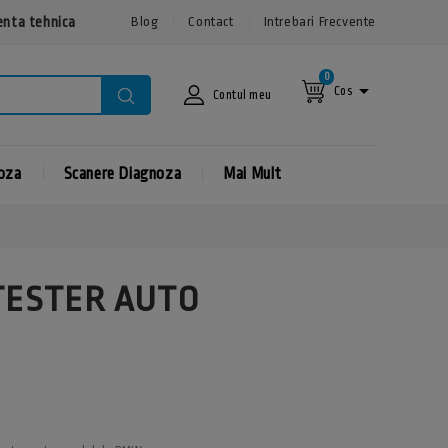
Blog
Contact
Intrebari Frecvente
enta tehnica
0

Cos
Contul meu
noza
Scanere Diagnoza
Mai Mult
TESTER AUTO