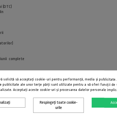
ui (DTC)
din
rii
atorilor)
e
rsiunii complete
S4
 solicită să acceptați cookie-uri pentru performanță, media și publicitate.
S şi MRS4
de publicitate ale unor terțe părți sunt utilizate pentru a vă oferi funcții de
alizate. Acceptați aceste cookie-uri și procesarea datelor personale impli
alizați
Respingeți toate cookie-
Acc
ana in anul 2008:
urile